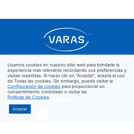
Usamos cookies en nuestro sitio web para brindarle la
experiencia más relevante recordando sus preferencias y
visitas repetidas. Al hacer clic en "Aceptar", acepta el uso
AMADOR VARAS
VARAS HARD METAL
de Todas las cookies. Sin embargo, puede visitar la
Configuración de cookies
para proporcionar un
consentimiento controlado o visitar las
Políticas de Cookies
.
Síguenos en:
Aceptar
Políticas de privacidad
|
Aviso Legal
© VARAS GROUP 2026